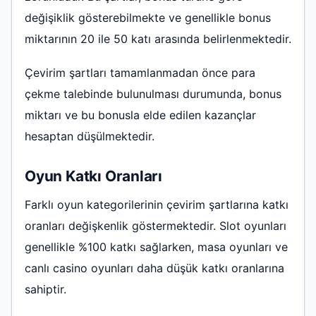
değişiklik gösterebilmekte ve genellikle bonus
miktarının 20 ile 50 katı arasında belirlenmektedir.
Çevirim şartları tamamlanmadan önce para
çekme talebinde bulunulması durumunda, bonus
miktarı ve bu bonusla elde edilen kazançlar
hesaptan düşülmektedir.
Oyun Katkı Oranları
Farklı oyun kategorilerinin çevirim şartlarına katkı
oranları değişkenlik göstermektedir. Slot oyunları
genellikle %100 katkı sağlarken, masa oyunları ve
canlı casino oyunları daha düşük katkı oranlarına
sahiptir.