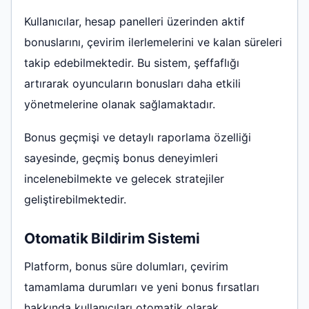
Kullanıcılar, hesap panelleri üzerinden aktif
bonuslarını, çevirim ilerlemelerini ve kalan süreleri
takip edebilmektedir. Bu sistem, şeffaflığı
artırarak oyuncuların bonusları daha etkili
yönetmelerine olanak sağlamaktadır.
Bonus geçmişi ve detaylı raporlama özelliği
sayesinde, geçmiş bonus deneyimleri
incelenebilmekte ve gelecek stratejiler
geliştirebilmektedir.
Otomatik Bildirim Sistemi
Platform, bonus süre dolumları, çevirim
tamamlama durumları ve yeni bonus fırsatları
hakkında kullanıcıları otomatik olarak