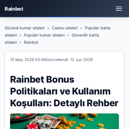
Rainbet
Güvenli kumar siteleri
>
Casino siteleri
>
Popüler bahis
siteleri
>
Popüler kumar siteleri
>
Güvenilir bahis
siteleri
>
Rainbet
15 May 2026 05:46
Güncellendi: 13 Jun 2026
Rainbet Bonus
Politikaları ve Kullanım
Koşulları: Detaylı Rehber