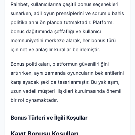
Rainbet, kullanıcılarına çeşitli bonus seçenekleri
sunarken, adil oyun prensiplerini ve sorumlu bahis
politikalarını ön planda tutmaktadır. Platform,
bonus dağıtımında şeffaflığı ve kullanıcı
memnuniyetini merkeze alarak, her bonus türü
için net ve anlaşılır kurallar belirlemiştir.
Bonus politikaları, platformun güvenilirliğini
artırırken, aynı zamanda oyuncuların beklentilerini
karşılayacak şekilde tasarlanmıştır. Bu yaklaşım,
uzun vadeli müşteri ilişkileri kurulmasında önemli
bir rol oynamaktadır.
Bonus Türleri ve İlgili Koşullar
Kayıt Bonusu Koşulları