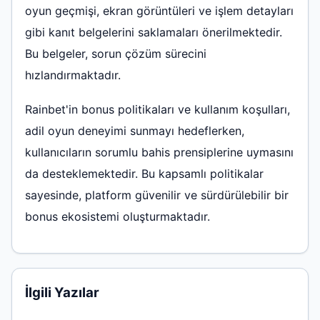
oyun geçmişi, ekran görüntüleri ve işlem detayları
gibi kanıt belgelerini saklamaları önerilmektedir.
Bu belgeler, sorun çözüm sürecini
hızlandırmaktadır.
Rainbet'in bonus politikaları ve kullanım koşulları,
adil oyun deneyimi sunmayı hedeflerken,
kullanıcıların sorumlu bahis prensiplerine uymasını
da desteklemektedir. Bu kapsamlı politikalar
sayesinde, platform güvenilir ve sürdürülebilir bir
bonus ekosistemi oluşturmaktadır.
İlgili Yazılar